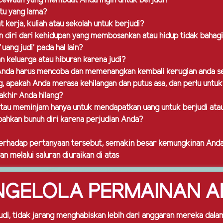
ecewaan yang membuat Anda ingin untuk berjudi?
tu yang lama?
 kerja, kuliah atau sekolah untuk berjudi?
n diri dari kehidupan yang membosankan atau hidup tidak bahag
ang judi' pada hal lain?
n keluarga atau hiburan karena judi?
a Anda harus mencoba dan memenangkan kembali kerugian anda 
g, apakah Anda merasa kehilangan dan putus asa, dan perlu untu
akhir Anda hilang?
tau meminjam hanya untuk mendapatkan uang untuk berjudi ata
bahkan bunuh diri karena perjudian Anda?
rhadap pertanyaan tersebut, semakin besar kemungkinan Anda m
n melalui saluran diuraikan di atas
NGELOLA PERMAINAN A
udi, tidak jarang menghabiskan lebih dari anggaran mereka da