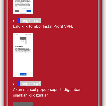
Langkah #4
Lalu klik tombol Instal Profil VPN.
Langkah #5
Akan muncul popup seperti digambar,
silahkan klik Izinkan.