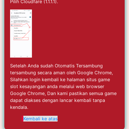
Pilih Cloudfare (1.1.1.1).
Setelah Anda sudah Otomatis Tersambung
tersambung secara aman oleh Google Chrome,
Silahkan login kembali ke halaman situs game
slot kesayangan anda melalui web browser
Google Chrome, Dan kami pastikan semua game
dapat diakses dengan lancar kembali tanpa
kendala.
Kembali ke atas