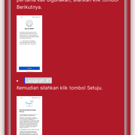
Berikutnya.
Langkah #3
Kemudian silahkan klik tombol Setuju.