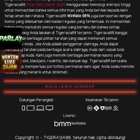
Tigerasia88
Situs Slots Gacor 2025
menggunakan teknologi enkripsi tinggi
untuk memastikan bahwa semua informasi yang Anda berikan kepada kami
tetap aman dan rahasia. Tigerasia88
WinRate 98%
juga beroperasi dengan
lisensi yang dikeluarkan oleh badan regulasi yang terkemuka. Ini memastikan
bahwa kami mematuhi semua regulasi yang berlaku dan bahwa setiap
transaksi yang Anda lakukan di Tigerasia88 terjamin. Tigerasia88 bangga
menyediakan berbagai pilihan taruhan yang dapat memenuhi semua
preferensi Anda. Jika Anda adalah penggemar olahraga, Anda dapat
memasang taruhan pada berbagai acara olahraga, mulai dari sepak bola
hingga balap kuda. Kami juga memiliki berbagai permainan kasino yang
mencakup slot, blackjack, roulette, dan banyak lagi. Tigerasia88 berusaha
untuk terus memperluas portofolio permainan kami agar Anda selalu memiliki
sesuatu yang menarik untuk dinikmati.
BACA LEBIH LENGKAP
Dukungan Perangkat :
Keamanan Terjamin :
Lisensi :
Copyright © - TIGERASIA88. Seluruh hak cipta dilindungi