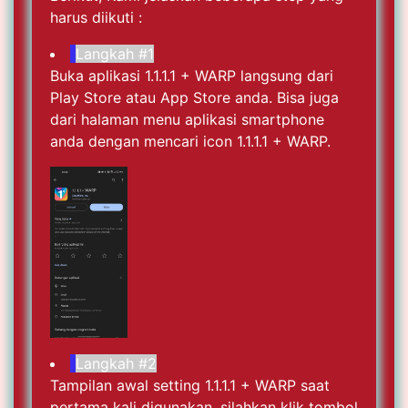
harus diikuti :
Langkah #1
Buka aplikasi 1.1.1.1 + WARP langsung dari
Play Store atau App Store anda. Bisa juga
dari halaman menu aplikasi smartphone
anda dengan mencari icon 1.1.1.1 + WARP.
Langkah #2
Tampilan awal setting 1.1.1.1 + WARP saat
pertama kali digunakan, silahkan klik tombol