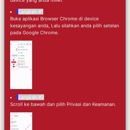
device yang anda miliki.
Langkah #1
Buka aplikasi Browser Chrome di device
kesayangan anda, Lalu silahkan anda pilih setelan
pada Google Chrome.
Langkah #2
Scroll ke bawah dan pilih Privasi dan Keamanan.