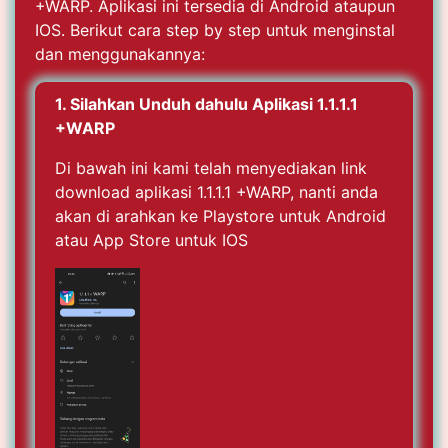
+WARP. Aplikasi ini tersedia di Android ataupun
IOS. Berikut cara step by step untuk menginstal
dan menggunakannya:
1. Silahkan Unduh dahulu Aplikasi 1.1.1.1
+WARP
Di bawah ini kami telah menyediakan link
download aplikasi 1.1.1.1 +WARP, nanti anda
akan di arahkan ke Playstore untuk Android
atau App Store untuk IOS